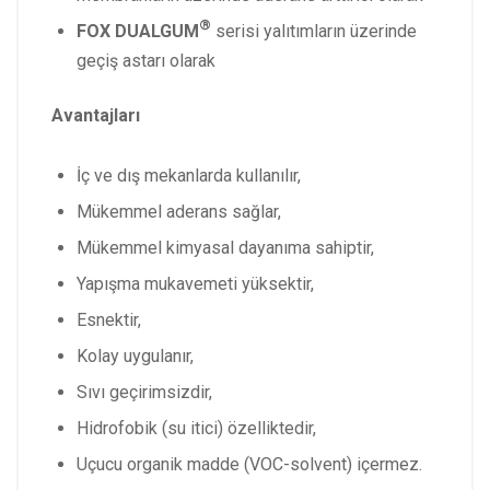
®
FOX DUALGUM
serisi yalıtımların üzerinde
geçiş astarı olarak
Avantajları
İç ve dış mekanlarda kullanılır,
Mükemmel aderans sağlar,
Mükemmel kimyasal dayanıma sahiptir,
Yapışma mukavemeti yüksektir,
Esnektir,
Kolay uygulanır,
Sıvı geçirimsizdir,
Hidrofobik (su itici) özelliktedir,
Uçucu organik madde (VOC-solvent) içermez.