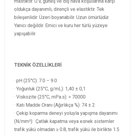
mastiktir. U.V, güneş ve dış hava koşullarına karşı
oldukça dayanımlı, dirençli ve elastiktir. Tek
bileşenlidir. Üzeri boyanabilir. Uzun ömürlüdür.
Yanıcı değildir. Emici ve kuru her türlü yüzeye
yapışabilir.
TEKNİK ÖZELLİKLERİ
· pH (25°C): 7.0 – 9.0
· Yoğunluk (25°C, g/mL): 1,40 ± 0,1
· Viskozite (25°C, mPa.s): > 70000
· Katı Madde Oranı (Ağırlıkça %): 74 ± 2
· Çekip koparma deneyi yoluyla yapışma dayanımı
(N/mm²): Çatlak kapatma veya esnek sistemler
trafik yükü olmadan ≥ 0.8, trafik yükü ile birlikte 1.5