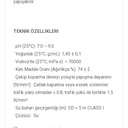
yapışabilir.
TEKNİK ÖZELLİKLERİ
· pH (25°C): 7.0 – 9.0
· Yoğunluk (25°C, g/mL): 1,40 ± 0,1
· Viskozite (25°C, mPa.s): > 70000
· Katı Madde Oranı (Ağırlıkça %): 74 ± 2
· Çekip koparma deneyi yoluyla yapışma dayanımı
(N/mm²): Çatlak kapatma veya esnek sistemler
trafik yükü olmadan ≥ 0.8, trafik yükü ile birlikte 1.5
N/mm²
· Su buharı geçirgenliği (m): SD < 5 m CLASS I
· Çözücü : Su